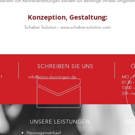
werden von Rechtsverletzungen werden wir derartige Inhalte umgehen
Konzeption, Gestaltung:
Schaber Solution -
www.schaber-solution.com
SCHREIBEN SIE UNS
Ö
 1
info@storz-dunningen.de
MO - F
07:30 –
13:00 –
(SA: n
UNSERE LEISTUNGEN
BE
Neuwagenverkauf
Aut