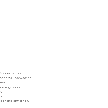
G sind wir als
tionen zu überwachen
eisen.
den allgemeinen
och
lich.
mgehend entfernen.