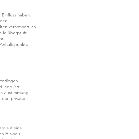
 Einfluss haben.
hmen.
iten verantwortlich.
öße überprüft.
ar.
e Anhaltspunkte
nterliegen
d jede Art
hen Zustimmung
r den privaten,
dem auf eine
en Hinweis.