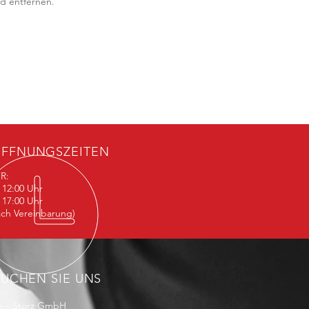
d entfernen.
FFNUNGSZEITEN
R:
 12:00 Uhr
 17:00 Uhr
ach Vereinbarung)
SUCHEN SIE UNS
o – Storz GmbH