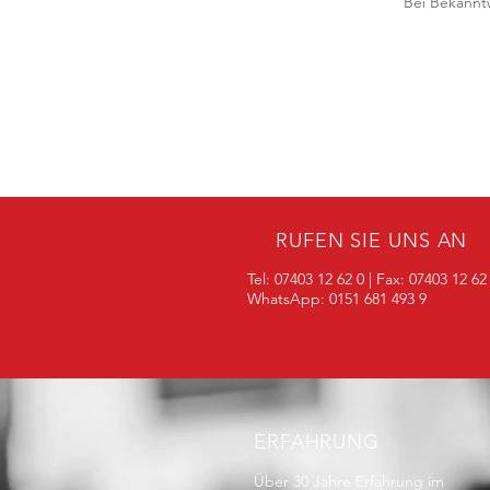
Bei Bekannt
RUFEN SIE UNS AN
Tel: 07403 12 62 0 | Fax: 07403 12 62
WhatsApp: 0151 681 493 9
ERFAHRUNG
Über 30 Jahre Erfahrung im