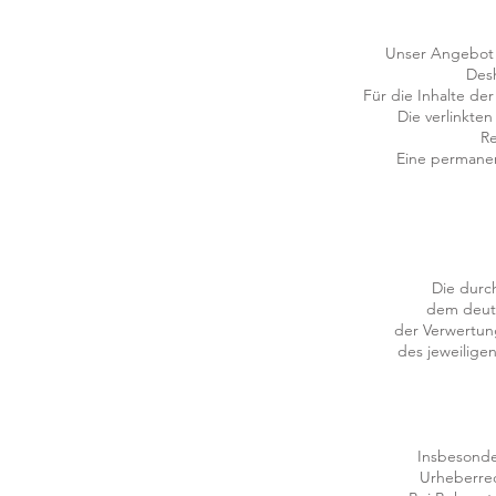
Unser Angebot e
Desh
Für die Inhalte der
Die verlinkte
Re
Eine permanent
Die durch
dem deuts
der Verwertun
des jeweiligen
Insbesonder
Urheberrec