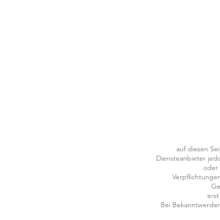
auf diesen Se
Diensteanbieter jed
oder 
Verpflichtunge
Ge
erst
Bei Bekanntwerden