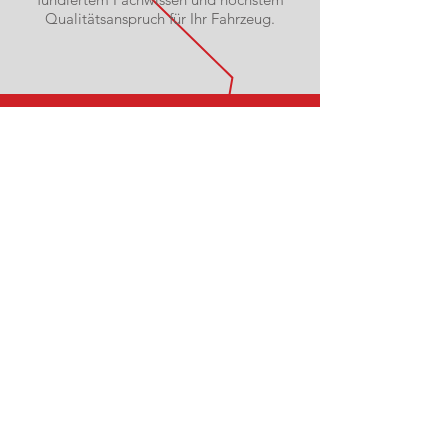
Qualitätsanspruch für Ihr Fahrzeug.
RUFEN SIE UNS AN
Tel:
07403 12 62 0
| Fax:
07403 12 62 1
WhatsApp: 0151 681 493 9
SCHREIBEN SIE UNS
info@storz-dunningen.de
ÖFFNUNGSZEITEN
MO - FR:
07:30 – 12:00 Uhr
13:00 – 17:00 Uhr
(SA: nach Vereinbarung)