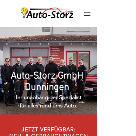
Auto-Storz GmbH
Dunningen
Ihr unabhängiger Spezialist
für alles rund ums Auto.
JETZT VERFÜGBAR: